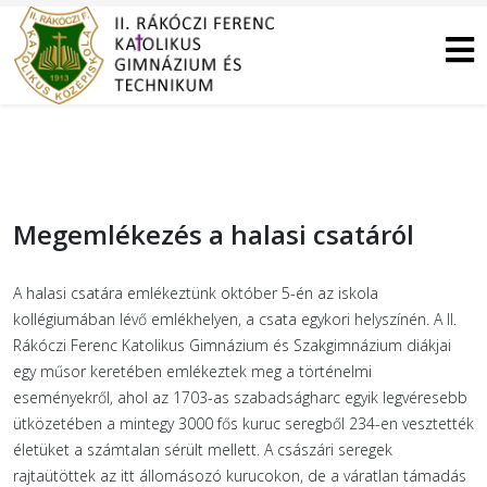
Megemlékezés a halasi csatáról
A halasi csatára emlékeztünk október 5-én az iskola
kollégiumában lévő emlékhelyen, a csata egykori helyszínén. A II.
Rákóczi Ferenc Katolikus Gimnázium és Szakgimnázium diákjai
egy műsor keretében emlékeztek meg a történelmi
eseményekről, ahol az 1703-as szabadságharc egyik legvéresebb
ütközetében a mintegy 3000 fős kuruc seregből 234-en vesztették
életüket a számtalan sérült mellett. A császári seregek
rajtaütöttek az itt állomásozó kurucokon, de a váratlan támadás