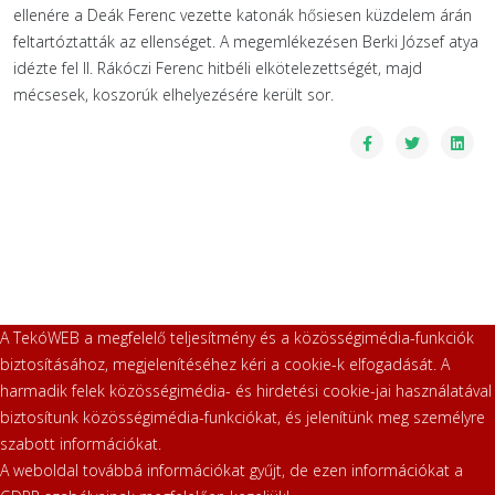
ellenére a Deák Ferenc vezette katonák hősiesen küzdelem árán
feltartóztatták az ellenséget. A megemlékezésen Berki József atya
idézte fel II. Rákóczi Ferenc hitbéli elkötelezettségét, majd
mécsesek, koszorúk elhelyezésére került sor.
A TekóWEB a megfelelő teljesítmény és a közösségimédia-funkciók
biztosításához, megjelenítéséhez kéri a cookie-k elfogadását. A
harmadik felek közösségimédia- és hirdetési cookie-jai használatával
biztosítunk közösségimédia-funkciókat, és jelenítünk meg személyre
szabott információkat.
A weboldal továbbá információkat gyűjt, de ezen információkat a