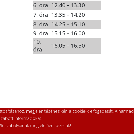
6. óra
12.40 - 13.30
7. óra
13.35 - 14.20
8. óra
14.25 - 15.10
9. óra
15.15 - 16.00
10.
16.05 - 16.50
óra
osításához, megjelenítéséhez kéri a cookie-k elfogadását. A harmadik
szabott információkat.
R szabályainak megfelelően kezeljük!