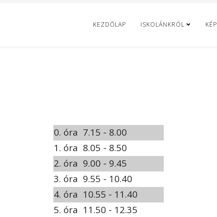
KEZDŐLAP
ISKOLÁNKRÓL
KÉP
0. óra
7.15 - 8.00
1. óra
8.05 - 8.50
2. óra
9.00 - 9.45
3. óra
9.55 - 10.40
4. óra
10.55 - 11.40
5. óra
11.50 - 12.35