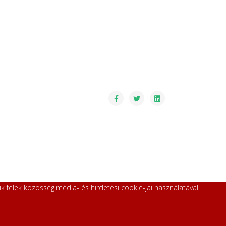
 felek közösségimédia- és hirdetési cookie-jai használatával