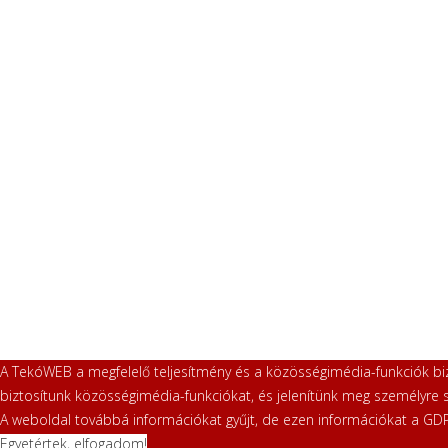
A TekóWEB a megfelelő teljesítmény és a közösségimédia-funkciók bizt
biztosítunk közösségimédia-funkciókat, és jelenítünk meg személyre 
A weboldal továbbá információkat gyűjt, de ezen információkat a GDP
Egyetértek, elfogadom!