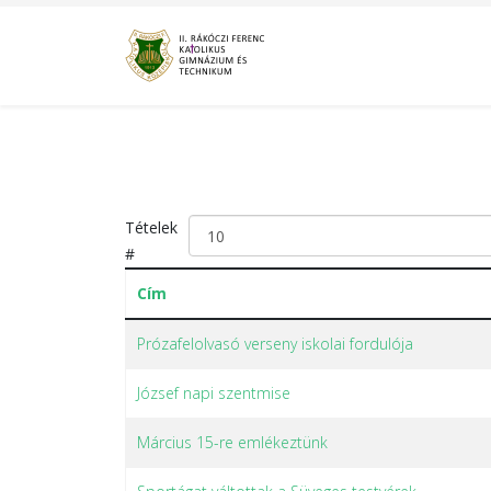
Tételek
#
Cím
Prózafelolvasó verseny iskolai fordulója
József napi szentmise
Március 15-re emlékeztünk