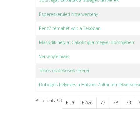
Sportágat váltottak a Süveges testvérek
Espereskerületi hittanverseny
Pénz7 témahét volt a Tekóban
Második hely a Diákolimpia megyei döntőjében
Versenyfelhívás
Tekós matekosok sikerei
Dobogós helyezés a Hatvani Zoltán emlékverseny
82. oldal / 90
Első
Előző
77
78
79