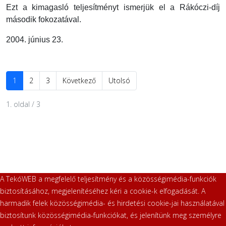
Ezt a kimagasló teljesítményt ismerjük el a
Rákóczi-díj
második fokozatával
.
2004. június 23.
1
2
3
Következő
Utolsó
1. oldal / 3
A TekóWEB a megfelelő teljesítmény és a közösségimédia-funkciók
biztosításához, megjelenítéséhez kéri a cookie-k elfogadását. A
harmadik felek közösségimédia- és hirdetési cookie-jai használatával
biztosítunk közösségimédia-funkciókat, és jelenítünk meg személyre