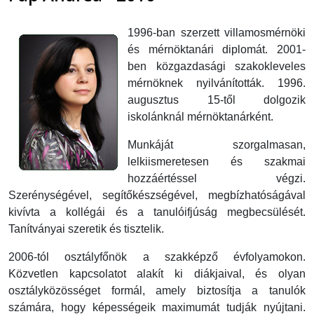
1996-ban szerzett villamosmérnöki
és mérnöktanári diplomát. 2001-
ben közgazdasági szakokleveles
mérnöknek nyilvánították. 1996.
augusztus 15-től dolgozik
iskolánknál mérnöktanárként.
Munkáját szorgalmasan,
lelkiismeretesen és szakmai
hozzáértéssel végzi.
Szerénységével, segítőkészségével, megbízhatóságával
kivívta a kollégái és a tanulóifjúság megbecsülését.
Tanítványai szeretik és tisztelik.
2006-tól osztályfőnök a szakképző évfolyamokon.
Közvetlen kapcsolatot alakít ki diákjaival, és olyan
osztályközösséget formál, amely biztosítja a tanulók
számára, hogy képességeik maximumát tudják nyújtani.