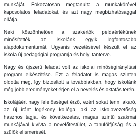
munkáját. Fokozatosan megtanulta a munkakörével
kapcsolatos feladatokat, és azt nagy megbízhatósággal
ellátja.
Neki köszönhetően a szakértők példaértékűnek
minősítették az iskolánk egyik legfontosabb
alapdokumentumát. Ugyanis vezetésével készült el az
iskola új pedagógiai programja és helyi tanterve.
Nagy és újszerű feladat volt az iskolai minőségirányítási
program elkészítése. Ezt a feladatot is magas szinten
oldotta meg, így biztosított a továbbiakban, hogy iskolánk
még jobb eredményeket érjen el a nevelés és oktatás terén.
Iskolájáért nagy felelősséget érző, ezért sokat tenni akaró,
az új iránt fogékony kolléga, aki az iskolavezetőség
hasznos tagja, és következetes, magas szintű szakmai
munkájával kivívta a nevelőtestület, a tanulóifjúság és a
szülők elismerését.