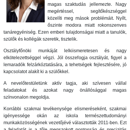
magas szaktudás jellemezte. Nagy
meg­értéssel, segítő­kész­séggel
közelíti meg mások problémáit. Nyílt,
őszinte modora miatt rokonszenves
tanár­egyéniség. Ezen emberi tulajdonságai miatt a tanulók,
szülők és kollégák szeretik, tisztelik.
Osztályfőnöki munkáját lelkiismeretesen és nagy
elkötelezettséggel végzi. Jól összefogja osztályát, figyel a
lemaradók felzár­kóz­tatá­sá­ra, a tehetségek fejlesztésére, jó
kapcsolatot alakít ki a szülőkkel.
A nevelőtestületünk aktív tagja, aki szívesen vállal
feladatokat és azokat nagy önállósággal magas
színvonalon megoldja.
Korrábbi szakmai tevékenysége elismeréseként, szakmai
igényessége okán az iskola termé­szettudományi
munkaközösségének vezetőjévé válasz­tot­ták 2011-ben. Ezt
a feladatát is a tőle megszokott pontosság és precizitás