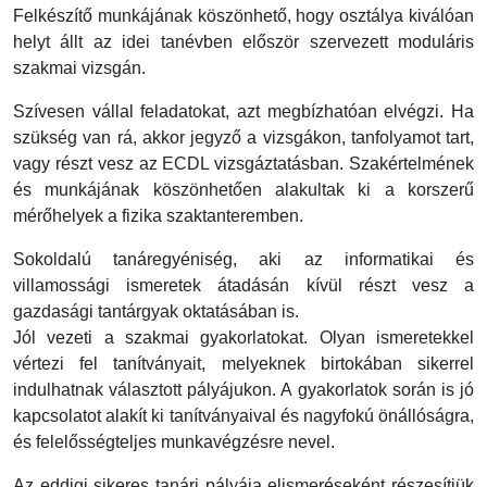
Felkészítő munkájának köszönhető, hogy osztálya kiválóan
helyt állt az idei tanévben először szervezett moduláris
szakmai vizsgán.
Szívesen vállal feladatokat, azt megbízhatóan elvégzi. Ha
szükség van rá, akkor jegyző a vizsgákon, tanfolyamot tart,
vagy részt vesz az ECDL vizsgáztatásban. Szakértelmének
és munkájának köszönhetően alakultak ki a korszerű
mérőhelyek a fizika szaktanteremben.
Sokoldalú tanáregyéniség, aki az informatikai és
villamossági ismeretek átadásán kívül részt vesz a
gazdasági tantárgyak oktatásában is.
Jól vezeti a szakmai gyakorlatokat. Olyan ismeretekkel
vértezi fel tanítványait, melyeknek birtokában sikerrel
indulhatnak választott pályájukon. A gyakorlatok során is jó
kapcsolatot alakít ki tanítványaival és nagyfokú önállóságra,
és felelősségteljes munkavégzésre nevel.
Az eddigi sikeres tanári pályája elismeréseként részesítjük