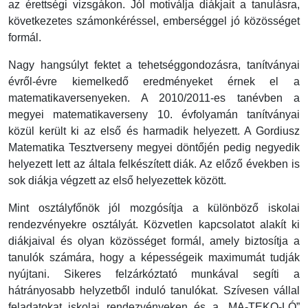
az érettségi vizsgákon. Jól motiválja diákjait a tanulásra,
következetes számonkéréssel, emberséggel jó közösséget
formál.
Nagy hangsúlyt fektet a tehetséggondozásra, tanítványai
évről-évre kiemelkedő eredményeket érnek el a
matematikaversenyeken. A 2010/2011-es tanévben a
megyei matematikaverseny 10. évfolyamán tanítványai
közül került ki az első és harmadik helyezett. A Gordiusz
Matematika Tesztverseny megyei döntőjén pedig negyedik
helyezett lett az általa felkészített diák. Az előző években is
sok diákja végzett az első helyezettek között.
Mint osztályfőnök jól mozgósítja a különböző iskolai
rendezvényekre osztályát. Közvetlen kapcsolatot alakít ki
diákjaival és olyan közösséget formál, amely biztosítja a
tanulók számára, hogy a képességeik maximumát tudják
nyújtani. Sikeres felzárkóztató munkával segíti a
hátrányosabb helyzetből induló tanulókat. Szívesen vállal
feladatokat iskolai rendezvényeken és a „MA-TEKO-LÓ”