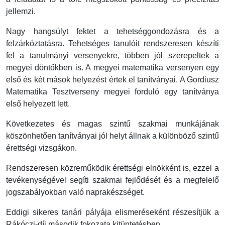
jellemzi.
Nagy hangsúlyt fektet a tehetséggondozásra és a
felzárkóztatásra. Tehet­séges tanulóit rend­szeresen készíti
fel a tanulmányi versenyekre, többen jól szerepeltek a
megyei döntőkben is. A megyei matematika versenyen egy
első és két mások helyezést értek el tanítványai. A Gordiusz
Matematika Tesztverseny megyei forduló egy tanítványa
első helyezett lett.
Következetes és magas szintű szakmai munkájának
köszönhetően tanítvá­nyai jól helyt állnak a különböző szintű
érettségi vizsgákon.
Rendszeresen közreműködik érettségi elnökként is, ezzel a
tevé­keny­ségé­vel segíti szakmai fejlődését és a megfelelő
jog­sza­bá­lyok­ban való napra­készséget.
Eddigi sikeres tanári pályája elismeréseként részesítjük a
Rákóczi-díj máso­dik fokozata kitün­tetésben.