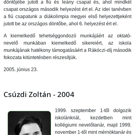
döntőjébe jutott a fiú és leány csapat és, ahol mindkét
csapat országos második helyezést ért el. Az idei tanévben
a fiú csapatunk a diákolimpia megyei első helyezettjeként
jutott be az országos döntőbe, ahol 6. helyezést ért el.
A kiemelkedő tehetséggondozó munkájáért az oktató-
nevelő munkában kiemelkedő sikereiért, az iskola
munkájának hatékony támogatásáért a Rákóczi-díj második
fokozata kitüntetésben részesítjük.
2005. június 23.
Csúzdi Zoltán - 2004
1999. szeptember 1-től dolgozik
iskolánknál, kezdetben mint
kollégiumi nevelőtanár, majd 1999.
november 1-től mint mérnöktanár és