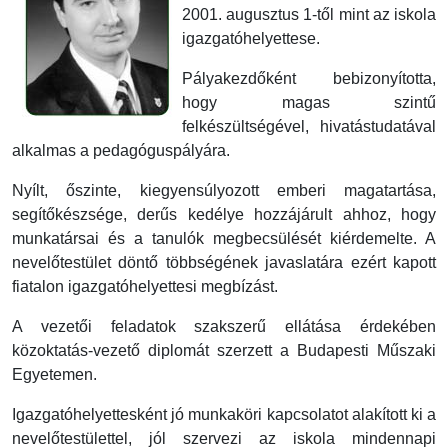
2001. augusztus 1-től mint az iskola
igazgatóhelyettese.
Pályakezdőként bebizonyította,
hogy magas szintű
felkészültségével, hivatástudatával
alkalmas a pedagóguspályára.
Nyílt, őszinte, kiegyensúlyozott emberi magatartása,
segítőkészsége, derűs kedélye hozzájárult ahhoz, hogy
munkatársai és a tanulók megbecsülését kiérdemelte. A
nevelőtestület döntő többségének javaslatára ezért kapott
fiatalon igazgatóhelyettesi megbízást.
A vezetői feladatok szakszerű ellátása érdekében
közoktatás-vezető diplomát szerzett a Budapesti Műszaki
Egyetemen.
Igazgatóhelyettesként jó munkaköri kapcsolatot alakított ki a
nevelőtestülettel, jól szervezi az iskola mindennapi