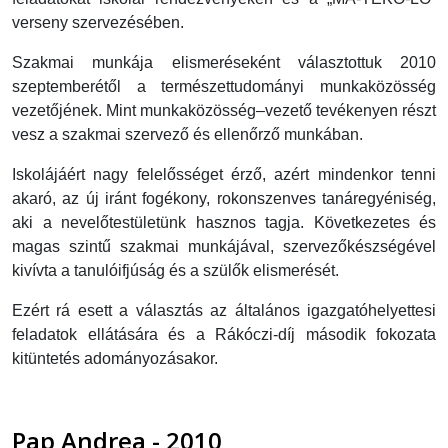
verseny szervezésében.
Szakmai munkája elismeréseként választottuk 2010
szeptemberétől a természettudományi munkaközösség
vezetőjének. Mint munkaközösség–vezető tevékenyen részt
vesz a szakmai szervező és ellenőrző munkában.
Iskolájáért nagy felelősséget érző, azért mindenkor tenni
akaró, az új iránt fogékony, rokonszenves tanáregyéniség,
aki a nevelőtestületünk hasznos tagja. Következetes és
magas szintű szakmai munkájával, szervezőkészségével
kivívta a tanulóifjúság és a szülők elismerését.
Ezért rá esett a választás az általános igazgatóhelyettesi
feladatok ellátására és a Rákóczi-díj második fokozata
kitüntetés adományozásakor.
Pap Andrea - 2010