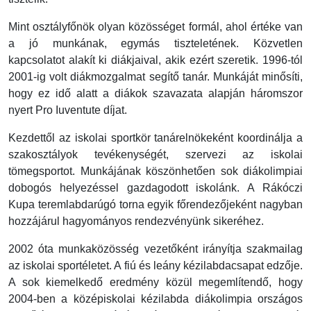
Mint osztályfőnök olyan közösséget formál, ahol értéke van
a jó munkának, egymás tiszteletének. Közvetlen
kapcsolatot alakít ki diákjaival, akik ezért szeretik. 1996-tól
2001-ig volt diákmozgalmat segítő tanár. Munkáját minősíti,
hogy ez idő alatt a diákok szavazata alapján háromszor
nyert Pro Iuventute díjat.
Kezdettől az iskolai sportkör tanárelnökeként koordinálja a
szakosztályok tevékenységét, szervezi az iskolai
tömegsportot. Munkájának köszönhetően sok diákolimpiai
dobogós helyezéssel gazdagodott iskolánk. A Rákóczi
Kupa teremlabdarúgó torna egyik főrendezőjeként nagyban
hozzájárul hagyományos rendezvényünk sikeréhez.
2002 óta munkaközösség vezetőként irányítja szakmailag
az iskolai sportéletet. A fiú és leány kézilabdacsapat edzője.
A sok kiemelkedő eredmény közül megemlítendő, hogy
2004-ben a középiskolai kézilabda diákolimpia országos