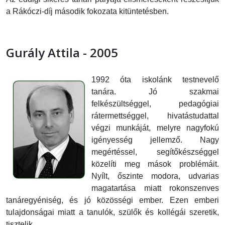
a Rákóczi-díj második fokozata kitüntetésben.
Gurály Attila - 2005
1992 óta iskolánk testnevelő
tanára. Jó szakmai
felkészültséggel, pedagógiai
rátermettséggel, hivatástudattal
végzi munkáját, melyre nagyfokú
igényesség jellemző. Nagy
megértéssel, segítőkészséggel
közelíti meg mások problémáit.
Nyílt, őszinte modora, udvarias
magatartása miatt rokonszenves
tanáregyéniség, és jó közösségi ember. Ezen emberi
tulajdonságai miatt a tanulók, szülők és kollégái szeretik,
tisztelik.