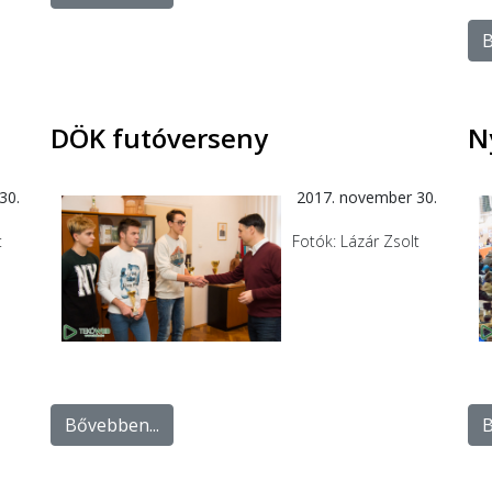
B
DÖK futóverseny
N
30.
2017. november 30.
t
Fotók: Lázár Zsolt
Bővebben...
B