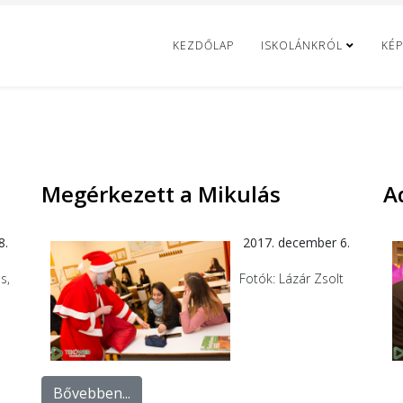
KEZDŐLAP
ISKOLÁNKRÓL
KÉP
Megérkezett a Mikulás
A
8.
2017. december 6.
os,
Fotók: Lázár Zsolt
Bővebben...