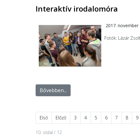
Interaktív irodalomóra
2017. november 
Fotók: Lázár Zsol
Bővebben...
Első
Előző
3
4
5
6
7
8
9
10. oldal / 12