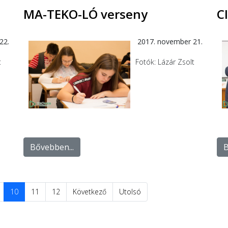
MA-TEKO-LÓ verseny
C
22.
2017. november 21.
t
Fotók: Lázár Zsolt
Bővebben...
B
10
11
12
Következő
Utolsó