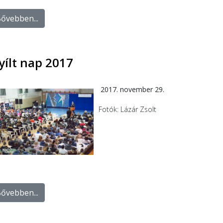
ővebben...
yílt nap 2017
2017. november 29.
Fotók: Lázár Zsolt
ővebben...