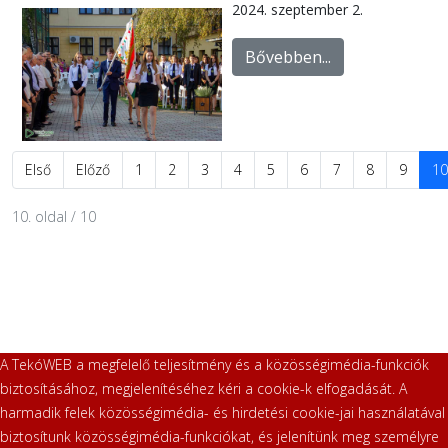
2024. szeptember 2.
Bővebben...
Első
Előző
1
2
3
4
5
6
7
8
9
10
10. oldal / 10
A TekóWEB a megfelelő teljesítmény és a közösségimédia-funkciók
biztosításához, megjelenítéséhez kéri a cookie-k elfogadását. A
harmadik felek közösségimédia- és hirdetési cookie-jai használatával
biztosítunk közösségimédia-funkciókat, és jelenítünk meg személyre