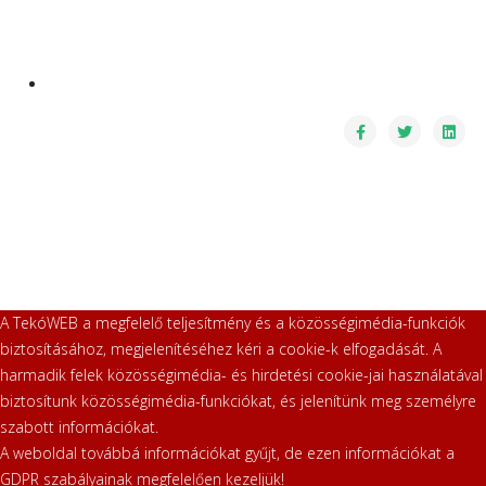
A TekóWEB a megfelelő teljesítmény és a közösségimédia-funkciók
biztosításához, megjelenítéséhez kéri a cookie-k elfogadását. A
harmadik felek közösségimédia- és hirdetési cookie-jai használatával
biztosítunk közösségimédia-funkciókat, és jelenítünk meg személyre
szabott információkat.
A weboldal továbbá információkat gyűjt, de ezen információkat a
GDPR szabályainak megfelelően kezeljük!