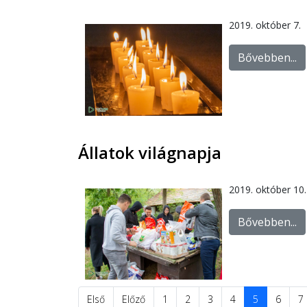
2019. október 7.
Bővebben...
Állatok világnapja
2019. október 10.
Bővebben...
Első
Előző
1
2
3
4
5
6
7