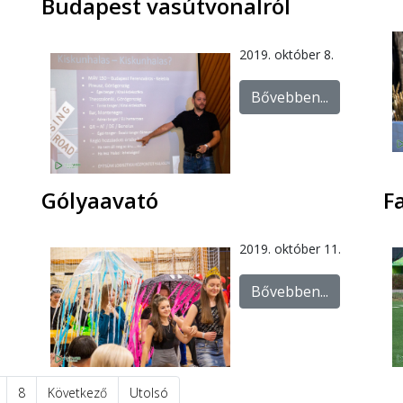
Budapest vasútvonalról
2019. október 8.
Bővebben...
Gólyaavató
F
2019. október 11.
Bővebben...
8
Következő
Utolsó