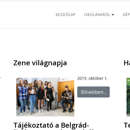
KEZDŐLAP
ISKOLÁNKRÓL
KÉP
Zene világnapja
H
r
2019. október 1.
Bővebben...
Tájékoztató a Belgrád-
T