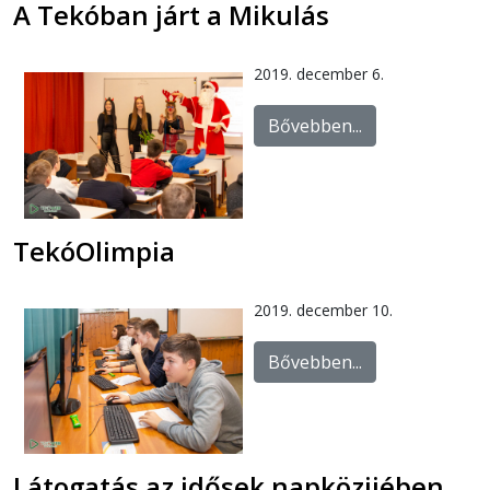
A Tekóban járt a Mikulás
2019. december 6.
Bővebben...
TekóOlimpia
2019. december 10.
Bővebben...
Látogatás az idősek napközijében