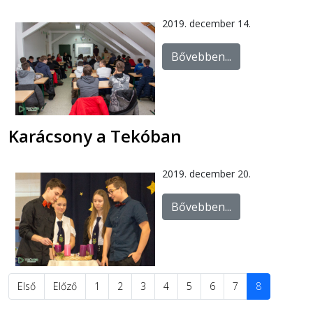
2019. december 14.
Bővebben...
Karácsony a Tekóban
2019. december 20.
Bővebben...
Első
Előző
1
2
3
4
5
6
7
8