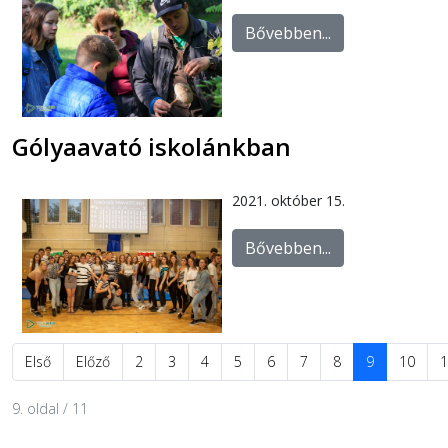
Bővebben...
Gólyaavató iskolánkban
2021. október 15.
Bővebben...
Első
Előző
2
3
4
5
6
7
8
9
10
1
9. oldal / 11